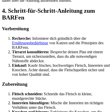
daher über die Nahrung aufnehmen müssen.
4. Schritt-für-Schritt-Anleitung zum
BARFen
Vorbereitung
Recherche:
Informiere dich gründlich über die
Ernährungsbedürfnisse
von Katzen und die Prinzipien des
BARFens.
Tierarzt konsultieren:
Bespreche deinen Plan mit einem
Tierarzt, um sicherzustellen, dass du alle notwendigen
Nährstoffe abdeckst.
Einkauf:
Kaufe frisches, hochwertiges Fleisch, Innereien und
Knochen. Achte darauf, dass die Fleischquellen sicher und
von hoher Qualität sind.
Zubereitung
Fleisch schneiden:
Schneide das Fleisch in kleine,
mundgerechte Stücke.
Innereien hinzufügen:
Mische die Innereien im richtigen
Verhältnis unter das Fleisch.
Knochen zerkleinern:
Zerkleinere die Knochen, um die